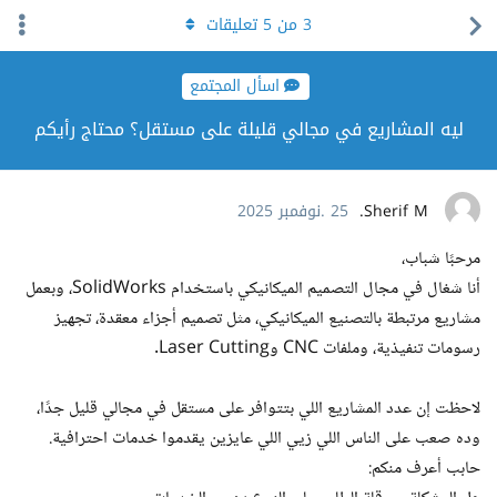
3
من
5
تعليقات
اسأل المجتمع
ليه المشاريع في مجالي قليلة على مستقل؟ محتاج رأيكم
Sherif M.
25 .نوفمبر 2025
مرحبًا شباب،
أنا شغال في مجال التصميم الميكانيكي باستخدام SolidWorks، وبعمل
مشاريع مرتبطة بالتصنيع الميكانيكي، مثل تصميم أجزاء معقدة، تجهيز
رسومات تنفيذية، وملفات CNC وLaser Cutting.
لاحظت إن عدد المشاريع اللي بتتوافر على مستقل في مجالي قليل جدًا،
وده صعب على الناس اللي زيي اللي عايزين يقدموا خدمات احترافية.
حابب أعرف منكم: