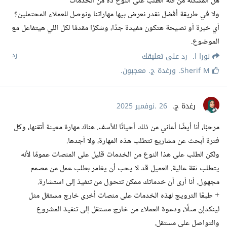
هل المشكلة من قلة الطلب على النوع ده من الخدمات
ولا في طريقة أفضل نقدر نعرض بيها مهاراتنا ونوصل للعملاء المحتملين؟
أي خبرة أو نصيحة هتكون مفيدة جدًا، وشكرًا مقدمًا لكل اللي هيتفاعل مع
الموضوع.
رد
نورا ا.
رد على تعليقك
Sherif M.
و
رغدة ج.
معجبون
.
رغدة ج.
26 .نوفمبر 2025
مرحبًا، أنا أيضًا أعاني من ذلك أحيانًا للأسف. هناك مهارة معينة أتقنها، وكل
فترة أبحث عن مشاريع تتطلب هذه المهارة، ولا أجدها.
ولكن الطلب على هذا النوع من الخدمات قليل على المنصات عمومًا لأنه
يتطلب ثقة عالية. العميل قد لا يحب أن يغامر بطلب عمل من مصمم
مجهول. أنا أرى أن خدماتك ممكن تتحول من تنفيذ إلى استشارة.
+ طبعًا الترويج لهذه الخدمات على منصات أخرى خارج مستقل مثل
لينكدإن مثلًا، ودعوة العملاء من خارج مستقل إلى تنفيذ المشروع
والتواصل على مستقل.