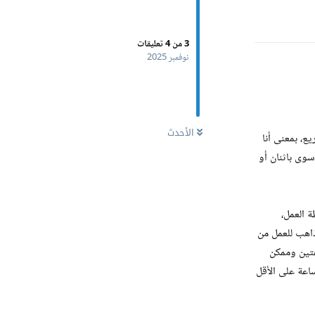
3
من
4
تعليقات
نوفمبر 2025
الأحدث
، بمعنى أنا
وى باثنان أو
 العمل،
ذاهب للعمل من
تين وممكن
3 وهكذا وأترك وقت استراحة بين كل مشروع والثاني. ثم أضع موعد تسليم مبكر قبل المتفق عليه ب24 ساعة على الأقل